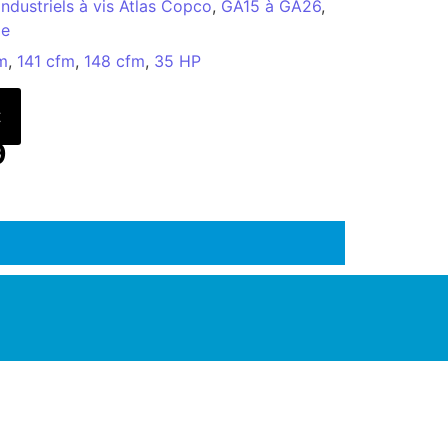
ndustriels à vis Atlas Copco
,
GA15 à GA26
,
xe
m
,
141 cfm
,
148 cfm
,
35 HP
t
9
ENAIRE EN SOLUTIONS INDUSTRIELLES