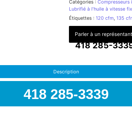
Catégories :
Compresseurs i
Lubrifié à l'huile à vitesse fi
Étiquettes :
120 cfm
,
135 cf
Parler à un représentan
418 285-333
Description
418 285-3339
AIRSPEC : VOTRE PART