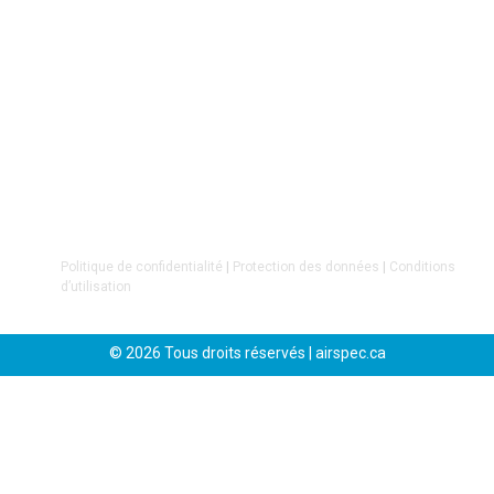
Balancement dynamique
Alignement laser
Détection de fuites d’air comprimé
Chez Airspec, nous croyons que
le succès repose
avant tout sur nos clients et nos employés
. C’est sur
cette conviction que notre entreprise a été fondée.
Politique de confidentialité
|
Protection des données
|
Conditions
d’utilisation
© 2026 Tous droits réservés | airspec.ca