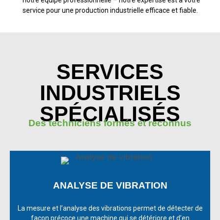
service pour une production industrielle efficace et fiable.
SERVICES
INDUSTRIELS
SPÉCIALISÉS
Des techniciens formés et reconnus
ANALYSE DE VIBRATION
La mesure et l’analyse des vibrations permet de détecter de
façon précoce une machine qui se détériore et d’en