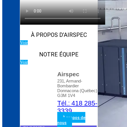
À PROPOS D’AIRSPEC
Voir
NOTRE ÉQUIPE
Voir
Airspec
231, Armand-
Bombardier
Donnacona (Québec)
G3M 1V4
Tél.: 418 285-
3339
À propos de
nous