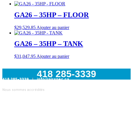
GA26 – 35HP – FLOOR
$
29,529.85
Ajouter au panier
GA26 – 35HP – TANK
$
31,047.95
Ajouter au panier
418 285-3339
418 285-3339 | info@airspec.ca
231, Armand-Bombardier
Nous sommes accrédités
Donnacona (Québec) G3M 1V4
AIRSPEC : VOTRE PARTENAIRE EN SOLUTIONS
INDUSTRIELLES
Nous sommes
distributeur officiel Atlas Copco
et proposons
également des pièces pour toutes les autres marques de
compresseurs. Nous sommes aussi
le distributeur officiel