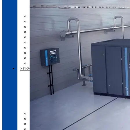
COMPRESSEURS INDUSTRIELS
COMPRESSEURS À PISTONS
SÉCHEURS FRIGORIFIQUES
SÉCHEURS DESSICATIFS
COMPRESSEURS DIÉSEL MOBILES
FILTRATION | QUALITÉ DE L’AIR
RÉCUPÉRATEURS DE CONDENSATS
RÉSERVOIRS D’AIR COMPRIMÉ
À PROPOS D’ATLAS COPCO
SERVICES SPÉCIALISÉS
ANALYSE DE VIBRATION
ALIGNEMENT LASER
BALANCEMENT DYNAMIQUE