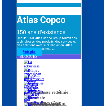
Atlas Copco
150 ans d’existence
Depuis 1873, Atlas Copco Group fournit des
technologies, des produits, des services et
des solutions axés sur l’innovation. Atlas
Copco Group vise à mettre…
Voir plus
BLOGUES
La robustesse redéfinie :
120 ans de
compresseurs d’air
5 innovations qui ont
Les réservoirs d’air