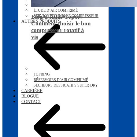
DÉTECTION DES FUITE D’AIR
ÉTUDE D’AIR COMPRIMÉ
Blog d’Atlas Copco:
SERVICE TECHNIQUE COMPRESSEUR
AUTRES PRODUITS
Comment choisir le bon
compresseur rotatif à
vis
TOPRING
RÉSERVOIRS D’AIR COMPRIMÉ
SÉCHEURS DESSICATIFS SUPER-DRY
CARRIÈRE
BLOGUE
CONTACT