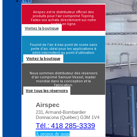
Le danger des
AUTRES PRODUITS
soufflettes à air
Airspec est le distributeur officiel des
Guide complet : la
comprimé
Pourquoi traiter les
produits pour l’air comprimé Topring.
sécurité dans la salle des
Faites vos achats directement sur notre
résidus de l’air
portail en ligne.
compresseurs
comprimé ?
Visitez la boutique
Fournit de l’air à bas point de rosée sans
perte d’air, idéal pour les applications à
débit intermittent au point d’utilisation.
Visitez la boutique
Nous sommes distributeur des réservoirs
d’air comprimé Samuel Vessel, leader
mondial dans la conception et la
fabrication.
Voir tous les réservoirs
Airspec
231, Armand-Bombardier
Donnacona (Québec) G3M 1V4
Tél.: 418 285-3339
À propos de nous