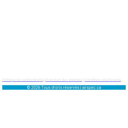
Topring
, leader canadien des produits pour les réseaux d’air
comprimé.Notre expertise ne s’arrête pas là : nous offrons une
gamme complète de
services industriels
tels que :
Analyse de vibrations
Balancement dynamique
Alignement laser
Détection de fuites d’air comprimé
Chez Airspec, nous croyons que
le succès repose avant tout
sur nos clients et nos employés
. C’est sur cette conviction
que notre entreprise a été fondée.
Politique de confidentialité
|
Protection des données
|
Conditions d’utilisation
© 2026 Tous droits réservés | airspec.ca