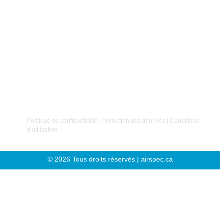
Balancement dynamique
Alignement laser
Détection de fuites d’air comprimé
Chez Airspec, nous croyons que
le succès repose
avant tout sur nos clients et nos employés
. C’est sur
cette conviction que notre entreprise a été fondée.
Politique de confidentialité
|
Protection des données
|
Conditions
d’utilisation
© 2026 Tous droits réservés | airspec.ca