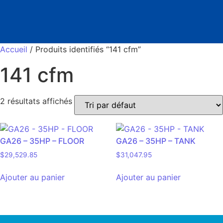
Accueil
/ Produits identifiés “141 cfm”
141 cfm
2 résultats affichés
GA26 – 35HP – FLOOR
GA26 – 35HP – TANK
$
29,529.85
$
31,047.95
Ajouter au panier
Ajouter au panier