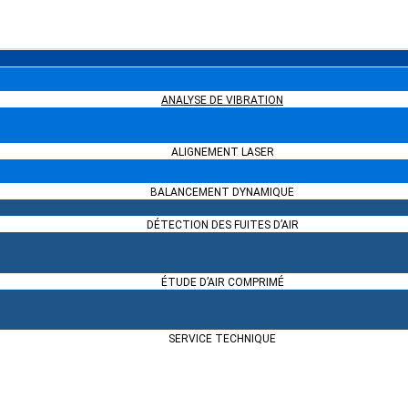
s compresseurs
mé ?
ANALYSE DE VIBRATION
ALIGNEMENT LASER
 compresseur rotatif à vis
BALANCEMENT DYNAMIQUE
DÉTECTION DES FUITES D’AIR
ÉTUDE D’AIR COMPRIMÉ
SERVICE TECHNIQUE