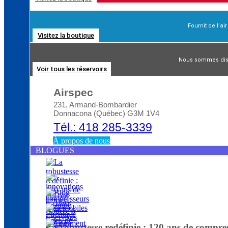
Fournit de l’ai
Visitez la boutique
Blog d’Atlas Copco: Comment choisir le bon
Nous sommes distr
Voir tous les réservoirs
Airspec
231, Armand-Bombardier
Donnacona (Québec) G3M 1V4
Tél.: 418 285-3339
À propos de nous
BLOGUES
La robustesse redéfinie : 120 ans de compre