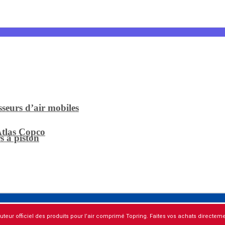
sseurs d’air mobiles
Atlas Copco
s à piston
buteur officiel des produits pour l’air comprimé Topring. Faites vos achats directemen
s compresseurs
mé ?