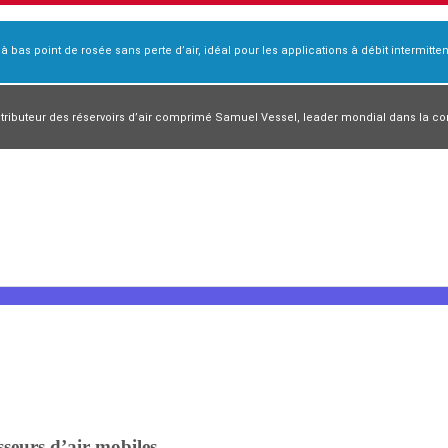
r à bas point de rosée sans perte d’air, idéal pour les applications à débit intermittent
 compresseur rotatif à vis
ibuteur des réservoirs d’air comprimé Samuel Vessel, leader mondial dans la conc
sseurs d’air mobiles