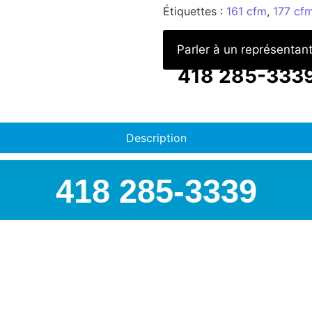
Étiquettes :
161 cfm
,
177 cf
Parler à un représentan
418 285-333
Description
418 285-3339
AIRSPEC : VOTRE PART
Nous sommes
distributeur o
pour toutes les autres marq