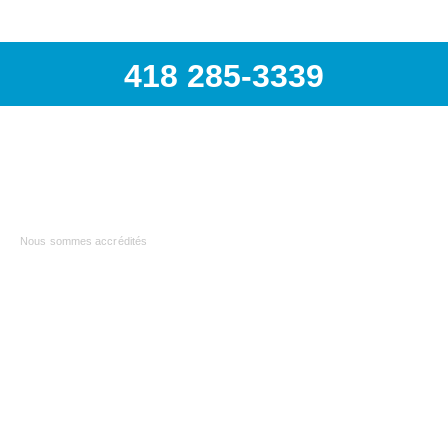
418 285-3339
418 285-3339 | info@airspec.ca
231, Armand-Bombardier
Donnacona (Québec) G3M 1V4
Nous sommes accrédités
AIRSPEC : VOTRE PARTENAIRE EN
SOLUTIONS INDUSTRIELLES
Nous sommes
distributeur officiel Atlas Copco
et
proposons également des pièces pour toutes les autres
marques de compresseurs. Nous sommes aussi
le
distributeur officiel Topring
, leader canadien des
produits pour les réseaux d’air comprimé.Notre expertise