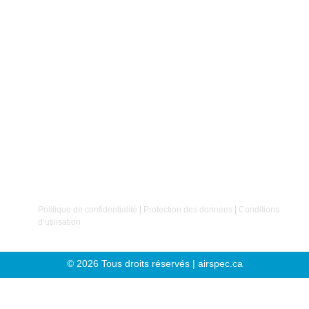
ne s’arrête pas là : nous offrons une gamme complète de
services industriels
tels que :
Analyse de vibrations
Balancement dynamique
Alignement laser
Détection de fuites d’air comprimé
Chez Airspec, nous croyons que
le succès repose
avant tout sur nos clients et nos employés
. C’est sur
cette conviction que notre entreprise a été fondée.
Politique de confidentialité
|
Protection des données
|
Conditions
d’utilisation
© 2026 Tous droits réservés | airspec.ca