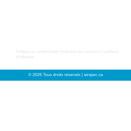
Chez Airspec, nous croyons que
le succès repose
avant tout sur nos clients et nos employés
. C’est sur
cette conviction que notre entreprise a été fondée.
Politique de confidentialité
|
Protection des données
|
Conditions
d’utilisation
© 2026 Tous droits réservés | airspec.ca