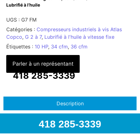
Lubrifié à l’huile
UGS :
G7 FM
Catégories :
Compresseurs industriels à vis Atlas
Copco
,
G 2 à 7
,
Lubrifié à l'huile à vitesse fixe
Étiquettes :
10 HP
,
34 cfm
,
36 cfm
Parler à un représentant
418 285-3339
Description
418 285-3339