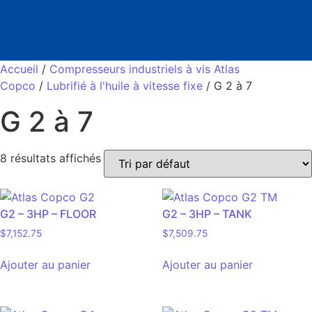
Accueil
/
Compresseurs industriels à vis Atlas
Copco
/
Lubrifié à l'huile à vitesse fixe
/ G 2 à 7
G 2 à 7
8 résultats affichés
G2 – 3HP – FLOOR
G2 – 3HP – TANK
$
7,152.75
$
7,509.75
Ajouter au panier
Ajouter au panier