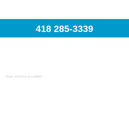
418 285-3339
418 285-3339 | info@airspec.ca
231, Armand-Bombardier
Donnacona (Québec) G3M 1V4
Nous sommes accrédités
AIRSPEC : VOTRE PARTENAIRE EN
SOLUTIONS INDUSTRIELLES
Nous sommes
distributeur officiel Atlas Copco
et
proposons également des pièces pour toutes les autres
marques de compresseurs. Nous sommes aussi
le
distributeur officiel Topring
, leader canadien des