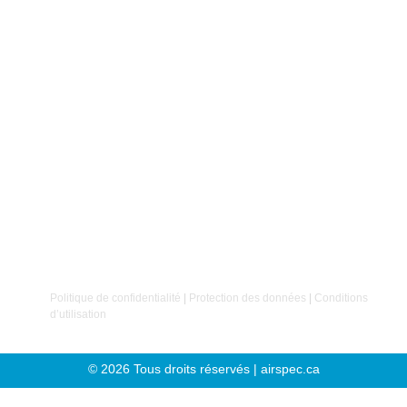
produits pour les réseaux d’air comprimé.Notre expertise
ne s’arrête pas là : nous offrons une gamme complète de
services industriels
tels que :
Analyse de vibrations
Balancement dynamique
Alignement laser
Détection de fuites d’air comprimé
Chez Airspec, nous croyons que
le succès repose
avant tout sur nos clients et nos employés
. C’est sur
cette conviction que notre entreprise a été fondée.
Politique de confidentialité
|
Protection des données
|
Conditions
d’utilisation
© 2026 Tous droits réservés | airspec.ca