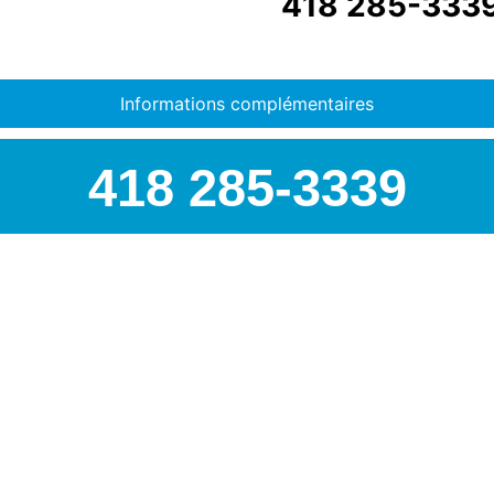
418 285-333
Informations complémentaires
418 285-3339
AIRSPEC : VOTRE PART
Nous sommes
distributeur o
pour toutes les autres marq
officiel Topring
, leader cana
expertise ne s’arrête pas là 
tels que :
Analyse de vibrations
Balancement dynamiqu