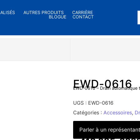
IALISÉS
AUTRES PRODUITS
CARRIÈRE
BLOGUE
CONTACT
EWD-0616
EWD-0616 – Drain automatique 
UGS :
EWD-0616
Catégories :
Accessoires
,
Dr
Parler à un représentan