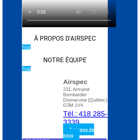
Blog d’Atlas Copco:
Comment choisir le bon
compresseur rotatif à
vis
À PROPOS D’AIRSPEC
Voir
NOTRE ÉQUIPE
Voir
Airspec
231, Armand-
Bombardier
Donnacona (Québec)
G3M 1V4
Tél.: 418 285-
3339
À propos de
nous