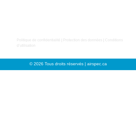
avant tout sur nos clients et nos employés
. C’est sur
cette conviction que notre entreprise a été fondée.
Politique de confidentialité
|
Protection des données
|
Conditions
d’utilisation
© 2026 Tous droits réservés | airspec.ca