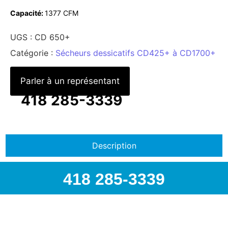
Capacité:
1377 CFM
UGS :
CD 650+
Catégorie :
Sécheurs dessicatifs CD425+ à CD1700+
Parler à un représentant
418 285-3339
Description
418 285-3339
418 285-3339 | info@airspec.ca