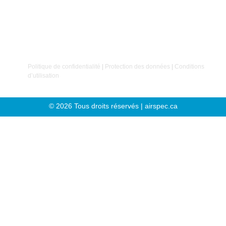
avant tout sur nos clients et nos employés
. C’est sur
cette conviction que notre entreprise a été fondée.
Politique de confidentialité
|
Protection des données
|
Conditions
d’utilisation
© 2026 Tous droits réservés | airspec.ca