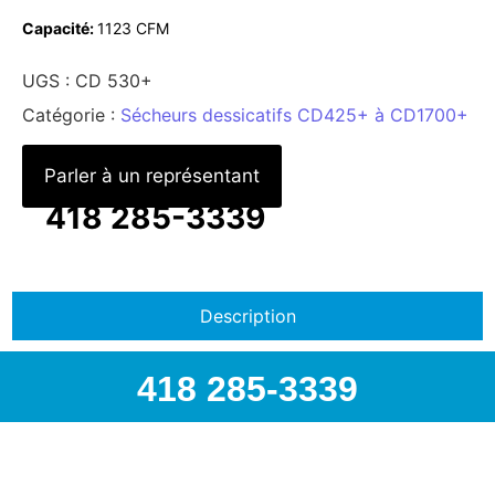
Capacité:
1123 CFM
UGS :
CD 530+
Catégorie :
Sécheurs dessicatifs CD425+ à CD1700+
Parler à un représentant
418 285-3339
Description
418 285-3339
418 285-3339 | info@airspec.ca