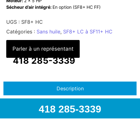
Moteur:
2 x 5 HP
Sécheur d’air intégré:
En option (SF8+ HC FF)
UGS :
SF8+ HC
Catégories :
Sans huile
,
SF8+ LC à SF11+ HC
Parler à un représentant
418 285-3339
Description
418 285-3339
418 285-3339 | info@airspec.ca