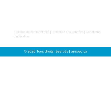
avant tout sur nos clients et nos employés
. C’est sur
cette conviction que notre entreprise a été fondée.
Politique de confidentialité
|
Protection des données
|
Conditions
d’utilisation
© 2026 Tous droits réservés | airspec.ca