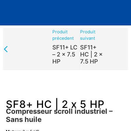
Produit
Produit
précedent
suivant
SF11+ LC
SF11+
– 2 x 7.5
HC | 2 x
HP
7.5 HP
SF8+ HC | 2 x 5 HP
Compresseur scroll industriel –
Sans huile