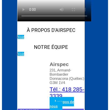
Blog d’Atlas Copco:
Comment choisir le bon
compresseur rotatif à
vis
À PROPOS D’AIRSPEC
Voir
NOTRE ÉQUIPE
Voir
Airspec
231, Armand-
Bombardier
Donnacona (Québec)
G3M 1V4
Tél.: 418 285-
3339
À propos de
nous