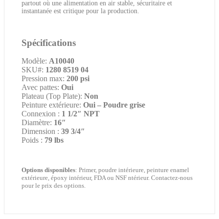
partout où une alimentation en air stable, sécuritaire et
instantanée est critique pour la production.
Spécifications
Modèle:
A10040
SKU#:
1280 8519 04
Pression max:
200 psi
Avec pattes:
Oui
Plateau (Top Plate):
Non
Peinture extérieure:
Oui – Poudre grise
Connexion :
1 1/2″ NPT
Diamètre:
16″
Dimension :
39 3/4″
Poids :
79 lbs
Options disponibles
:
Primer, poudre intérieure, peinture enamel
extérieure, époxy intérieur, FDA ou NSF ntérieur. Contactez-nous
pour le prix des options.