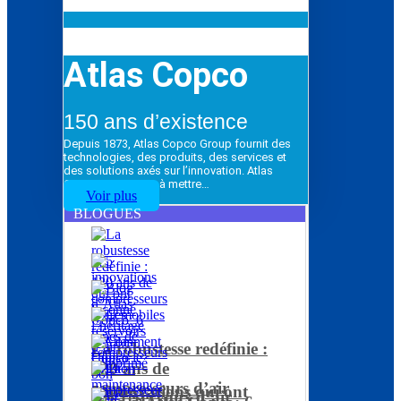
Atlas Copco
150 ans d’existence
Depuis 1873, Atlas Copco Group fournit des
technologies, des produits, des services et
des solutions axés sur l’innovation. Atlas
Copco Group vise à mettre…
Voir plus
BLOGUES
La robustesse redéfinie :
120 ans de
compresseurs d’air
5 innovations qui ont
Les réservoirs d’air