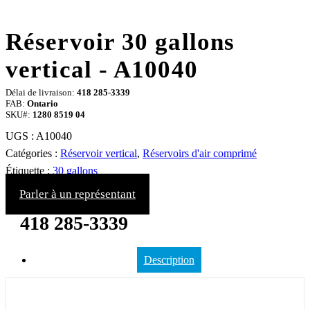
Réservoir 30 gallons
vertical - A10040
Délai de livraison:
418 285-3339
FAB:
Ontario
SKU#:
1280 8519 04
UGS :
A10040
Catégories :
Réservoir vertical
,
Réservoirs d'air comprimé
Étiquette :
30 gallons
Parler à un représentant
418 285-3339
Description