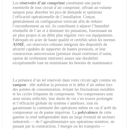
Les
réservoirs d’air comprimé
constituent une partie
essentielle
de tout circuit d’air comprimé, offrant un volume
tampon pour absorber les pics de demande et optimiser
l’efficacité opérationnelle de l’installation. Conçus
généralement en configuration verticale afin de réduire
l’encombrement au sol, ils contribuent à séparer l’humidité
résiduelle de l’air et à diminuer les pulsations, fournissant un
air plus propre et un débit plus régulier vers vos équipements.
Fabriqués en acier de haute qualité et certifiés selon les normes
ASME
, ces réservoirs robustes intègrent des dispositifs de
sécurité capables de supporter de hautes pressions, et leur
construction anticorrosion (peinture émail extérieure d’usine,
option de revêtement intérieur) assure une durabilité
exceptionnelle tout en minimisant les besoins de maintenance.
La présence d’un tel réservoir dans votre circuit agit comme un
tampon
: elle stabilise la pression et le débit d’air même lors
des pointes de consommation, évitant les fluctuations nuisibles
et les cycles fréquents du compresseur. Vos compresseurs sont
ainsi moins sollicités, leur durée de vie s’en trouve prolongée
et l’efficacité globale du système s’améliore, tout en
garantissant la continuité des opérations même en cas d’arrêt du
compresseur ou de panne imprévue. La
polyvalence
de cette
gamme la rend indispensable dans un large éventail de secteurs
industriels — de l’agroalimentaire aux opérations minières, en
passant par la construction, l’énergie ou les transports —