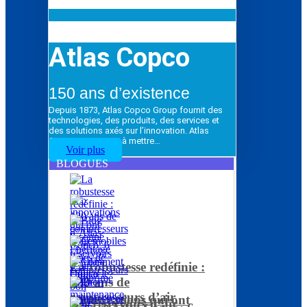
Atlas Copco
150 ans d’existence
Depuis 1873, Atlas Copco Group fournit des
technologies, des produits, des services et
des solutions axés sur l’innovation. Atlas
Copco Group vise à mettre…
Voir plus
BLOGUES
La robustesse redéfinie :
120 ans de
compresseurs d’air
5 innovations qui ont
Les réservoirs d’air