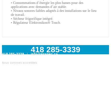
• Consommations d’énergie les plus basses pour des
applications avec demandes d’air stable.
• Nivaux sonores faibles adaptés à des installations sur le lieu
de travail.
• Sécheur frigorifique intégré.
• Régulateur Elektronikon® Touch.
418 285-3339
418 285-3339 | info@airspec.ca
231, Armand-Bombardier
Nous sommes accrédités
Donnacona (Québec) G3M 1V4
AIRSPEC : VOTRE PARTENAIRE EN SOLUTIONS
INDUSTRIELLES
Nous sommes
distributeur officiel Atlas Copco
et proposons
également des pièces pour toutes les autres marques de
compresseurs. Nous sommes aussi
le distributeur officiel
Topring
, leader canadien des produits pour les réseaux d’air
comprimé.Notre expertise ne s’arrête pas là : nous offrons une
gamme complète de
services industriels
tels que :