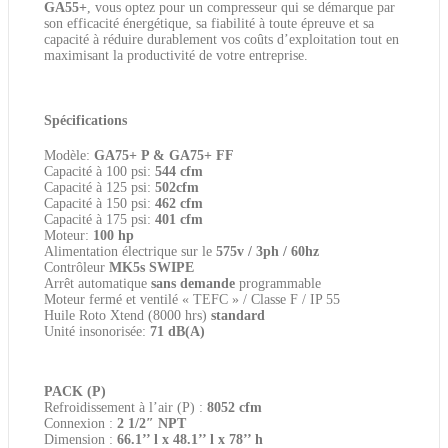
GA55+
, vous optez pour un compresseur qui se démarque par
son efficacité énergétique, sa fiabilité à toute épreuve et sa
capacité à réduire durablement vos coûts d’exploitation tout en
maximisant la productivité de votre entreprise.
Spécifications
Modèle:
GA75+ P & GA75+ FF
Capacité à 100 psi:
544 cfm
Capacité à 125 psi:
502cfm
Capacité à 150 psi:
462 cfm
Capacité à 175 psi:
401 cfm
Moteur:
100 hp
Alimentation électrique sur le
575v / 3ph / 60hz
Contrôleur
MK5s SWIPE
Arrêt automatique
sans demande
programmable
Moteur fermé et ventilé « TEFC » / Classe F / IP 55
Huile Roto Xtend (8000 hrs)
standard
Unité insonorisée:
71 dB(A)
PACK (P)
Refroidissement à l’air (P) :
8052 cfm
Connexion :
2 1/2″ NPT
Dimension :
66.1’’ l x 48.1’’ l x 78’’ h