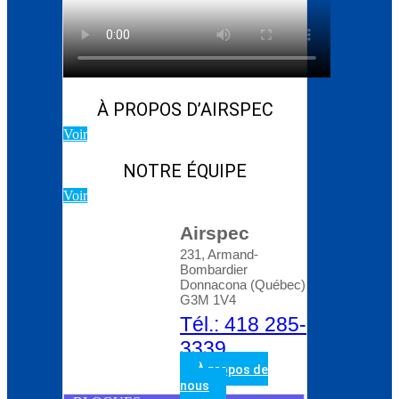
Blog d’Atlas Copco:
Comment choisir le bon
compresseur rotatif à
vis
À PROPOS D’AIRSPEC
Voir
NOTRE ÉQUIPE
Voir
Airspec
231, Armand-
Bombardier
Donnacona (Québec)
G3M 1V4
Tél.: 418 285-
3339
À propos de
nous