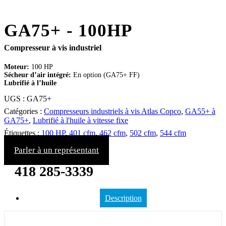
GA75+ - 100HP
Compresseur à vis industriel
Moteur:
100 HP
Sécheur d’air intégré:
En option (GA75+ FF)
Lubrifié à l’huile
UGS :
GA75+
Catégories :
Compresseurs industriels à vis Atlas Copco
,
GA55+ à
GA75+
,
Lubrifié à l'huile à vitesse fixe
Étiquettes :
100 HP
,
401 cfm
,
462 cfm
,
502 cfm
,
544 cfm
Parler à un représentant
418 285-3339
Description