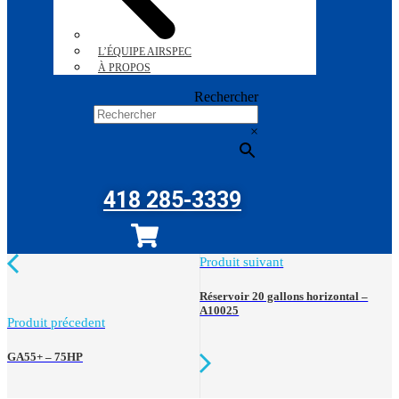
L’ÉQUIPE AIRSPEC
À PROPOS
Rechercher
×
418 285-3339
Produit suivant
Réservoir 20 gallons horizontal –
A10025
Produit précedent
GA55+ – 75HP