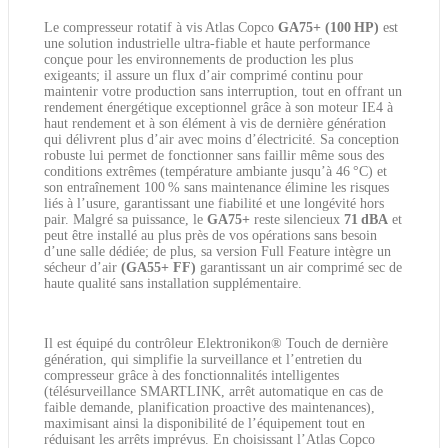
Le compresseur rotatif à vis Atlas Copco
GA75+ (100 HP)
est
une solution industrielle ultra-fiable et haute performance
conçue pour les environnements de production les plus
exigeants; il assure un flux d’air comprimé continu pour
maintenir votre production sans interruption, tout en offrant un
rendement énergétique exceptionnel grâce à son moteur IE4 à
haut rendement et à son élément à vis de dernière génération
qui délivrent plus d’air avec moins d’électricité. Sa conception
robuste lui permet de fonctionner sans faillir même sous des
conditions extrêmes (température ambiante jusqu’à 46 °C) et
son entraînement 100 % sans maintenance élimine les risques
liés à l’usure, garantissant une fiabilité et une longévité hors
pair. Malgré sa puissance, le
GA75+
reste silencieux
71 dBA
et
peut être installé au plus près de vos opérations sans besoin
d’une salle dédiée; de plus, sa version Full Feature intègre un
sécheur d’air
(GA55+ FF)
garantissant un air comprimé sec de
haute qualité sans installation supplémentaire.
Il est équipé du contrôleur Elektronikon® Touch de dernière
génération, qui simplifie la surveillance et l’entretien du
compresseur grâce à des fonctionnalités intelligentes
(télésurveillance SMARTLINK, arrêt automatique en cas de
faible demande, planification proactive des maintenances),
maximisant ainsi la disponibilité de l’équipement tout en
réduisant les arrêts imprévus. En choisissant l’Atlas Copco