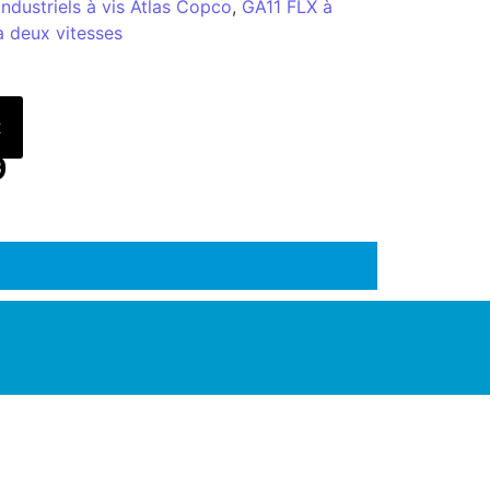
ndustriels à vis Atlas Copco
,
GA11 FLX à
 à deux vitesses
t
9
ENAIRE EN SOLUTIONS INDUSTRIELLES