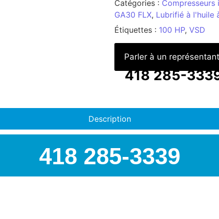
Catégories :
Compresseurs i
GA30 FLX
,
Lubrifié à l'huile
Étiquettes :
100 HP
,
VSD
Parler à un représentan
418 285-333
Description
418 285-3339
AIRSPEC : VOTRE PART