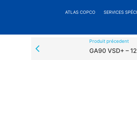
ATLAS COPCO
SERVICES SPÉC
Produit précedent
GA90 VSD+ – 1