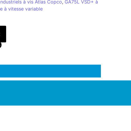
ndustriels à vis Atlas Copco
,
GA75L VSD+ à
ile à vitesse variable
t
9
ENAIRE EN SOLUTIONS INDUSTRIELLES