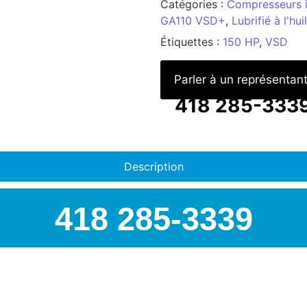
Catégories :
Compresseurs i
GA110 VSD+
,
Lubrifié à l'hu
Étiquettes :
150 HP
,
VSD
Parler à un représentan
418 285-333
Description
418 285-3339
AIRSPEC : VOTRE PART