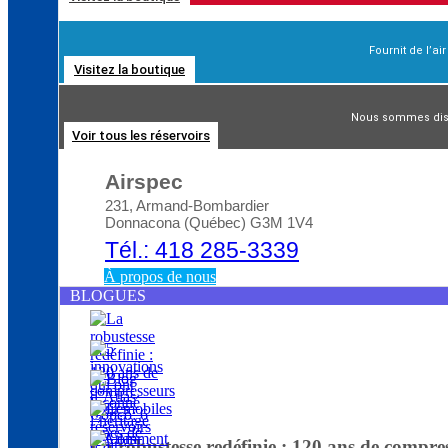
Fournit de l’ai
Visitez la boutique
Blog d’Atlas Copco: Comment choisir le bon
Nous sommes distr
Voir tous les réservoirs
Airspec
231, Armand-Bombardier
Donnacona (Québec) G3M 1V4
Tél.: 418 285-3339
À propos de nous
BLOGUES
La robustesse redéfinie : 120 ans de compre