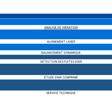
s compresseurs
mé ?
ANALYSE DE VIBRATION
ALIGNEMENT LASER
 compresseur rotatif à vis
BALANCEMENT DYNAMIQUE
DÉTECTION DES FUITES D’AIR
ÉTUDE D’AIR COMPRIMÉ
SERVICE TECHNIQUE