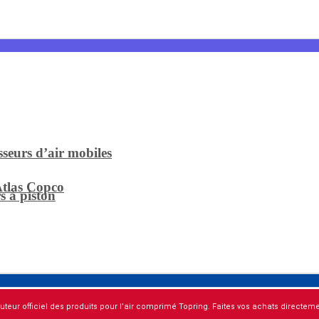
sseurs d’air mobiles
Atlas Copco
s à piston
buteur officiel des produits pour l’air comprimé Topring. Faites vos achats directemen
s compresseurs
mé ?