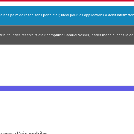
r à bas point de rosée sans perte d’air, idéal pour les applications à débit intermittent
 compresseur rotatif à vis
ibuteur des réservoirs d’air comprimé Samuel Vessel, leader mondial dans la conc
sseurs d’air mobiles