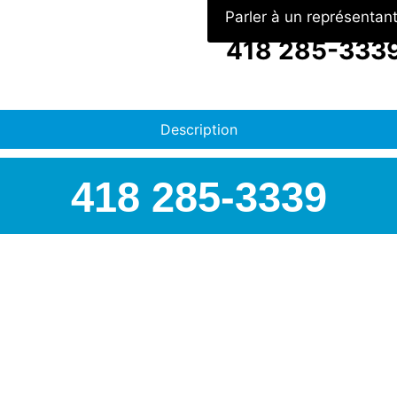
Parler à un représentan
418 285-333
Description
418 285-3339
AIRSPEC : VOTRE PART
Nous sommes
distributeur o
pour toutes les autres marq
officiel Topring
, leader cana
expertise ne s’arrête pas là 
tels que :