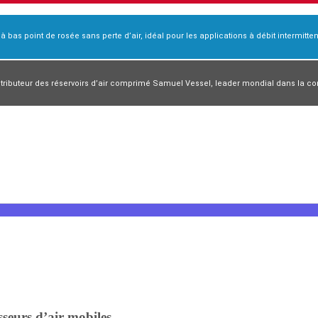
r à bas point de rosée sans perte d’air, idéal pour les applications à débit intermittent
 compresseur rotatif à vis
ibuteur des réservoirs d’air comprimé Samuel Vessel, leader mondial dans la conc
sseurs d’air mobiles