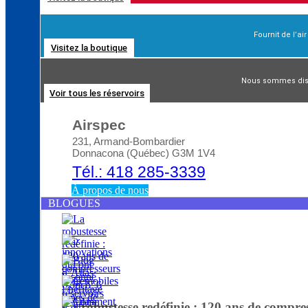
Fournit de l’ai
Visitez la boutique
Blog d’Atlas Copco: Comment choisir le bon
Nous sommes distr
Voir tous les réservoirs
Airspec
231, Armand-Bombardier
Donnacona (Québec) G3M 1V4
Tél.: 418 285-3339
À propos de nous
BLOGUES
La robustesse redéfinie : 120 ans de compre