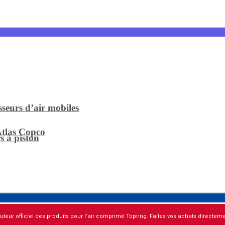
sseurs d’air mobiles
Atlas Copco
s à piston
buteur officiel des produits pour l’air comprimé Topring. Faites vos achats directemen
s compresseurs
mé ?