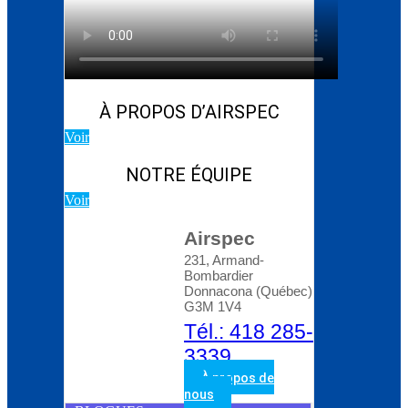
Blog d’Atlas Copco:
Comment choisir le bon
compresseur rotatif à
vis
À PROPOS D’AIRSPEC
Voir
NOTRE ÉQUIPE
Voir
Airspec
231, Armand-
Bombardier
Donnacona (Québec)
G3M 1V4
Tél.: 418 285-
3339
À propos de
nous