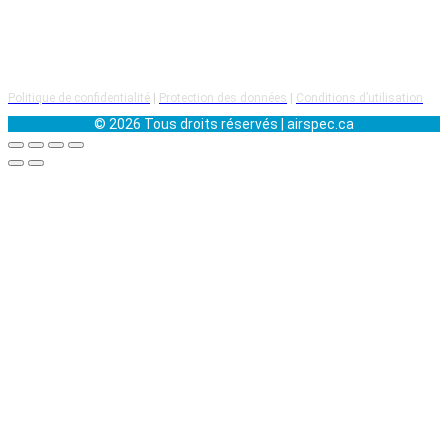
sur nos clients et nos employés
. C’est sur cette conviction
que notre entreprise a été fondée.
Politique de confidentialité
|
Protection des données
|
Conditions d’utilisation
© 2026 Tous droits réservés | airspec.ca