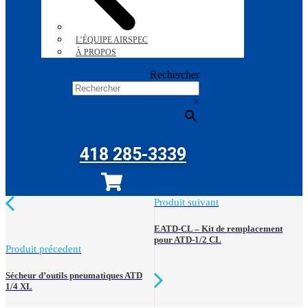
L’ÉQUIPE AIRSPEC
À PROPOS
Rechercher
×
418 285-3339
Produit suivant
EATD-CL – Kit de remplacement
pour ATD-1/2 CL
Produit précedent
Sécheur d’outils pneumatiques ATD
1/4 XL