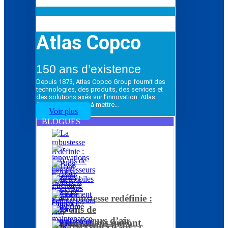
Atlas Copco
150 ans d’existence
Depuis 1873, Atlas Copco Group fournit des
technologies, des produits, des services et
des solutions axés sur l’innovation. Atlas
Copco Group vise à mettre…
Voir plus
BLOGUES
La robustesse redéfinie :
120 ans de
compresseurs d’air
5 innovations qui ont
Les réservoirs d’air