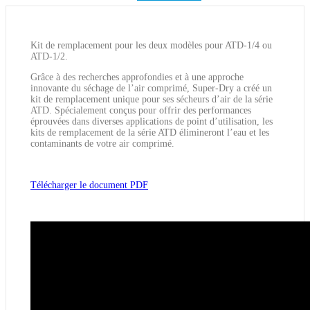
Kit de remplacement pour les deux modèles pour ATD-1/4 ou
ATD-1/2.
Grâce à des recherches approfondies et à une approche
innovante du séchage de l’air comprimé, Super-Dry a créé un
kit de remplacement unique pour ses sécheurs d’air de la série
ATD. Spécialement conçus pour offrir des performances
éprouvées dans diverses applications de point d’utilisation, les
kits de remplacement de la série ATD élimineront l’eau et les
contaminants de votre air comprimé.
Télécharger le document PDF