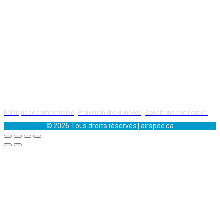
Analyse de vibrations
Balancement dynamique
Alignement laser
Détection de fuites d’air comprimé
Chez Airspec, nous croyons que
le succès repose avant tout
sur nos clients et nos employés
. C’est sur cette conviction
que notre entreprise a été fondée.
Politique de confidentialité
|
Protection des données
|
Conditions d’utilisation
© 2026 Tous droits réservés | airspec.ca