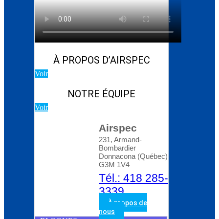
Blog d’Atlas Copco:
Comment choisir le bon
compresseur rotatif à
vis
À PROPOS D’AIRSPEC
Voir
NOTRE ÉQUIPE
Voir
Airspec
231, Armand-
Bombardier
Donnacona (Québec)
G3M 1V4
Tél.: 418 285-
3339
À propos de
nous