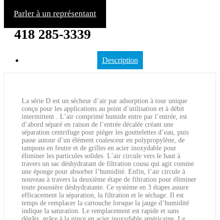
Parler à un représentant
418 285-3339
Description
La série D est un sécheur d’air par adsorption à tour unique
conçu pour les applications au point d’utilisation et à débit
intermittent . L’air comprimé humide entre par l’entrée, est
d’abord séparé en raison de l’entrée décalée créant une
séparation centrifuge pour piéger les gouttelettes d’eau, puis
passe autour d’un élément coalesceur en polypropylène, de
tampons en feutre et de grilles en acier inoxydable pour
éliminer les particules solides. L’air circule vers le haut à
travers un sac déshydratant de filtration cousu qui agit comme
une éponge pour absorber l’humidité. Enfin, l’air circule à
nouveau à travers la deuxième étape de filtration pour éliminer
toute poussière déshydratante. Ce système en 3 étapes assure
efficacement la séparation, la filtration et le séchage. Il est
temps de remplacer la cartouche lorsque la jauge d’humidité
indique la saturation. Le remplacement est rapide et sans
dégâts, grâce à la pince en acier inoxydable américaine. Le