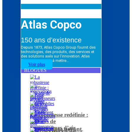
Atlas Copco
150 ans d’existence
Depuis 1873, Atlas Copco Group fournit des
technologies, des produits, des services et
des solutions axés sur l’innovation. Atlas
Copco Group vise à mettre…
Voir plus
BLOGUES
La robustesse redéfinie :
120 ans de
compresseurs d’air
5 innovations qui ont
Les réservoirs d’air