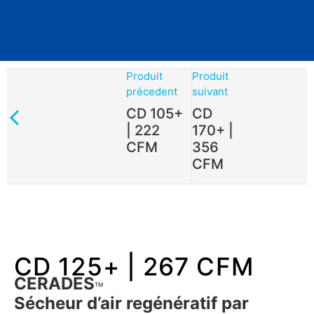
Produit
Produit
précedent
suivant
CD 105+
CD
| 222
170+ |
CFM
356
CFM
CD 125+ | 267 CFM
CERADES
TM
Sécheur d’air regénératif par