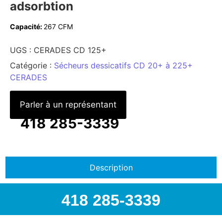
adsorbtion
Capacité:
267 CFM
UGS :
CERADES CD 125+
Catégorie :
Sécheurs dessicatifs CD 20+ à 225+
CERADES
Parler à un représentant
418 285-3339
Description
418 285-3339