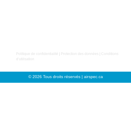
Détection de fuites d’air comprimé
Chez Airspec, nous croyons que
le succès repose
avant tout sur nos clients et nos employés
. C’est sur
cette conviction que notre entreprise a été fondée.
Politique de confidentialité
|
Protection des données
|
Conditions
d’utilisation
© 2026 Tous droits réservés | airspec.ca