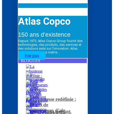
Atlas Copco
150 ans d’existence
Depuis 1873, Atlas Copco Group fournit des
technologies, des produits, des services et
des solutions axés sur l’innovation. Atlas
Copco Group vise à mettre…
Voir plus
BLOGUES
La robustesse redéfinie :
120 ans de
compresseurs d’air
5 innovations qui ont
Les réservoirs d’air