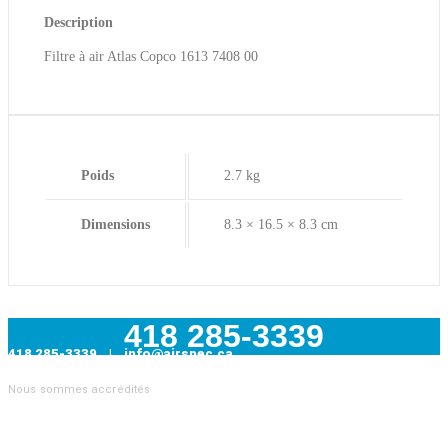
Description
Filtre à air Atlas Copco 1613 7408 00
Poids
2.7 kg
Dimensions
8.3 × 16.5 × 8.3 cm
418 285-3339
418 285-3339 | info@airspec.ca
231, Armand-Bombardier
Nous sommes accrédités
Donnacona (Québec) G3M 1V4
AIRSPEC : VOTRE PARTENAIRE EN SOLUTIONS