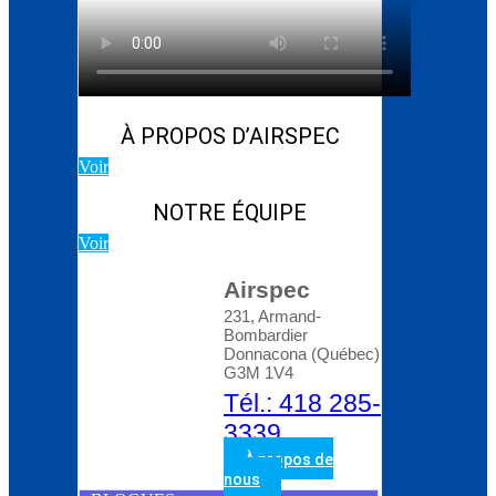
Blog d’Atlas Copco:
Comment choisir le bon
compresseur rotatif à
vis
À PROPOS D’AIRSPEC
Voir
NOTRE ÉQUIPE
Voir
Airspec
231, Armand-
Bombardier
Donnacona (Québec)
G3M 1V4
Tél.: 418 285-
3339
À propos de
nous