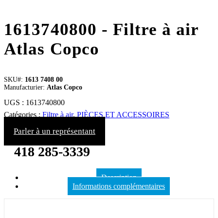
1613740800 - Filtre à air
Atlas Copco
SKU#:
1613 7408 00
Manufacturier:
Atlas Copco
UGS :
1613740800
Catégories :
Filtre à air
,
PIÈCES ET ACCESSOIRES
Parler à un représentant
418 285-3339
Description
Informations complémentaires