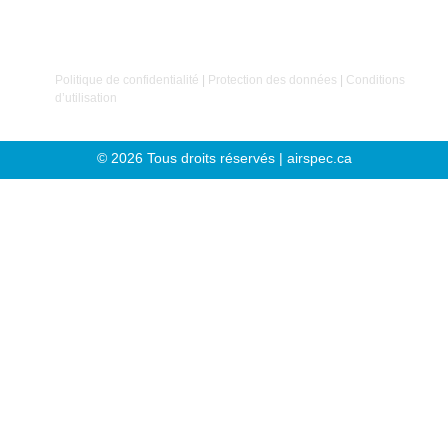
Politique de confidentialité
|
Protection des données
|
Conditions
d’utilisation
© 2026 Tous droits réservés | airspec.ca