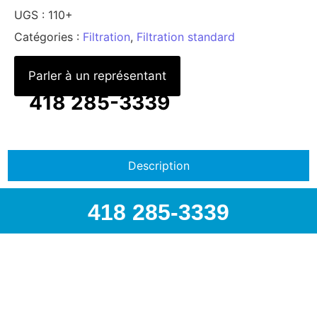
UGS :
110+
Catégories :
Filtration
,
Filtration standard
Parler à un représentant
418 285-3339
Description
418 285-3339
418 285-3339 | info@airspec.ca
231, Armand-Bombardier
Donnacona (Québec) G3M 1V4