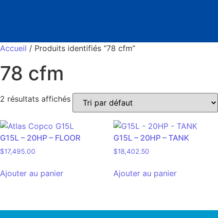
Accueil
/ Produits identifiés “78 cfm”
78 cfm
2 résultats affichés
G15L – 20HP – FLOOR
G15L – 20HP – TANK
$
17,495.00
$
18,402.50
Ajouter au panier
Ajouter au panier