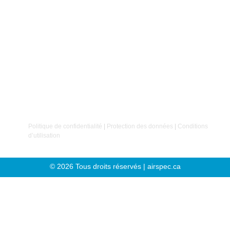
Balancement dynamique
Alignement laser
Détection de fuites d’air comprimé
Chez Airspec, nous croyons que
le succès repose
avant tout sur nos clients et nos employés
. C’est sur
cette conviction que notre entreprise a été fondée.
Politique de confidentialité
|
Protection des données
|
Conditions
d’utilisation
© 2026 Tous droits réservés | airspec.ca