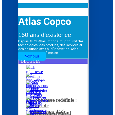
Atlas Copco
150 ans d’existence
Depuis 1873, Atlas Copco Group fournit des
technologies, des produits, des services et
des solutions axés sur l’innovation. Atlas
Copco Group vise à mettre…
Voir plus
BLOGUES
La robustesse redéfinie :
120 ans de
compresseurs d’air
5 innovations qui ont
Les réservoirs d’air