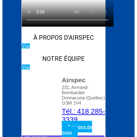
Blog d’Atlas Copco:
Comment choisir le bon
compresseur rotatif à
vis
À PROPOS D’AIRSPEC
Voir
NOTRE ÉQUIPE
Voir
Airspec
231, Armand-
Bombardier
Donnacona (Québec)
G3M 1V4
Tél.: 418 285-
3339
À propos de
nous