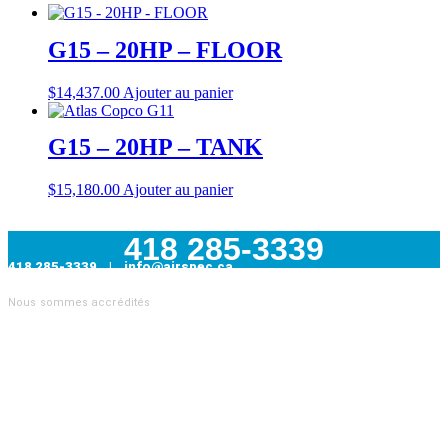
G15 – 20HP – FLOOR
$
14,437.00
Ajouter au panier
G15 – 20HP – TANK
$
15,180.00
Ajouter au panier
418 285-3339
418 285-3339 | info@airspec.ca
231, Armand-Bombardier
Nous sommes accrédités
Donnacona (Québec) G3M 1V4
AIRSPEC : VOTRE PARTENAIRE EN SOLUTIONS
INDUSTRIELLES
Nous sommes
distributeur officiel Atlas Copco
et proposons
également des pièces pour toutes les autres marques de
compresseurs. Nous sommes aussi
le distributeur officiel