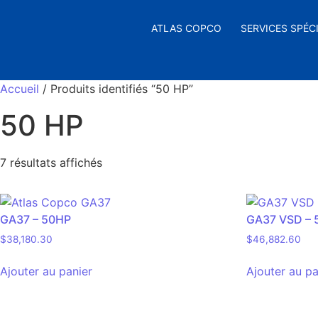
ATLAS COPCO
SERVICES SPÉC
Accueil
/ Produits identifiés “50 HP”
50 HP
7 résultats affichés
GA37 – 50HP
GA37 VSD – 
$
38,180.30
$
46,882.60
Ajouter au panier
Ajouter au pa