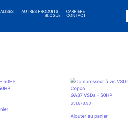
IALISÉS
AUTRES PRODUITS
CARRIÈRE
BLOGUE
CONTACT
50HP
GA37 VSDs – 50HP
$
51,878.90
nier
Ajouter au panier