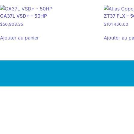
GA37L VSD+ – 50HP
ZT37 FLX – 5
$
56,908.35
$
101,460.00
Ajouter au panier
Ajouter au pa
418 285-3339 | info@airspec.ca
231, Armand-Bombardier