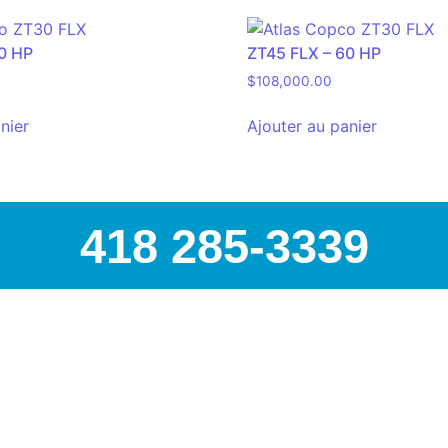
0 HP
ZT45 FLX – 60 HP
$
108,000.00
nier
Ajouter au panier
418 285-3339
AIRSPEC : VOTRE PART
Nous sommes
distributeur o
pour toutes les autres marq
officiel Topring
, leader cana
expertise ne s’arrête pas là 