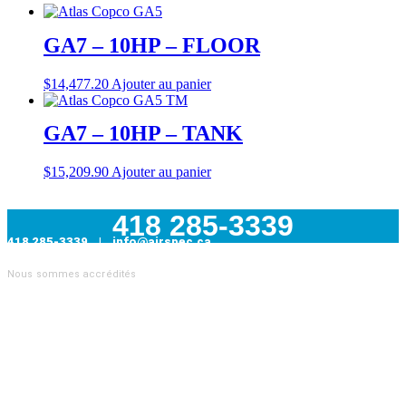
GA7 – 10HP – FLOOR
$
14,477.20
Ajouter au panier
GA7 – 10HP – TANK
$
15,209.90
Ajouter au panier
418 285-3339
418 285-3339 | info@airspec.ca
231, Armand-Bombardier
Nous sommes accrédités
Donnacona (Québec) G3M 1V4
AIRSPEC : VOTRE PARTENAIRE EN SOLUTIONS
INDUSTRIELLES
Nous sommes
distributeur officiel Atlas Copco
et proposons
également des pièces pour toutes les autres marques de
compresseurs. Nous sommes aussi
le distributeur officiel