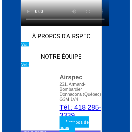
Blog d’Atlas Copco:
Comment choisir le bon
compresseur rotatif à
vis
À PROPOS D’AIRSPEC
Voir
NOTRE ÉQUIPE
Voir
Airspec
231, Armand-
Bombardier
Donnacona (Québec)
G3M 1V4
Tél.: 418 285-
3339
À propos de
nous