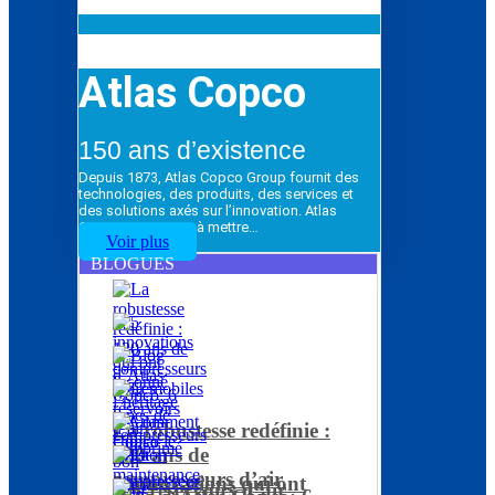
Atlas Copco
150 ans d’existence
Depuis 1873, Atlas Copco Group fournit des
technologies, des produits, des services et
des solutions axés sur l’innovation. Atlas
Copco Group vise à mettre…
Voir plus
BLOGUES
La robustesse redéfinie :
120 ans de
compresseurs d’air
5 innovations qui ont
Les réservoirs d’air