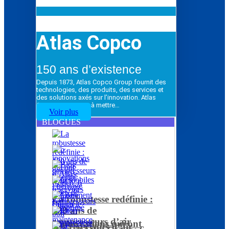
Atlas Copco
150 ans d’existence
Depuis 1873, Atlas Copco Group fournit des
technologies, des produits, des services et
des solutions axés sur l’innovation. Atlas
Copco Group vise à mettre…
Voir plus
BLOGUES
La robustesse redéfinie :
120 ans de
compresseurs d’air
5 innovations qui ont
Les réservoirs d’air