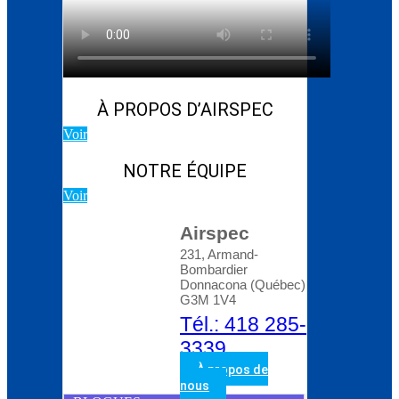
Blog d’Atlas Copco:
Comment choisir le bon
compresseur rotatif à
vis
À PROPOS D’AIRSPEC
Voir
NOTRE ÉQUIPE
Voir
Airspec
231, Armand-
Bombardier
Donnacona (Québec)
G3M 1V4
Tél.: 418 285-
3339
À propos de
nous