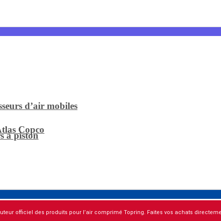
sseurs d’air mobiles
Atlas Copco
s à piston
buteur officiel des produits pour l’air comprimé Topring. Faites vos achats directemen
s compresseurs
mé ?