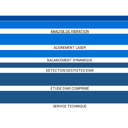
s compresseurs
mé ?
ANALYSE DE VIBRATION
ALIGNEMENT LASER
 compresseur rotatif à vis
BALANCEMENT DYNAMIQUE
DÉTECTION DES FUITES D’AIR
ÉTUDE D’AIR COMPRIMÉ
SERVICE TECHNIQUE