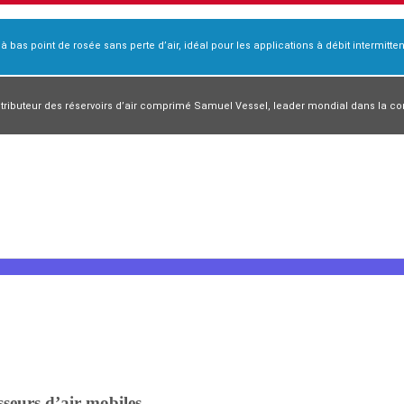
r à bas point de rosée sans perte d’air, idéal pour les applications à débit intermittent
 compresseur rotatif à vis
ibuteur des réservoirs d’air comprimé Samuel Vessel, leader mondial dans la conc
sseurs d’air mobiles