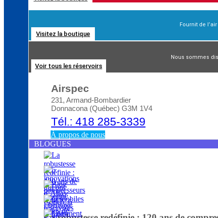
Fournit de l’ai
Visitez la boutique
Blog d’Atlas Copco: Comment choisir le bon
Nous sommes distr
Voir tous les réservoirs
Airspec
231, Armand-Bombardier
Donnacona (Québec) G3M 1V4
Tél.: 418 285-3339
À propos de nous
BLOGUES
La robustesse redéfinie : 120 ans de compre