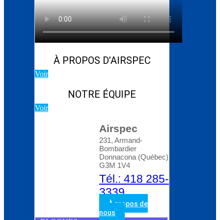
Blog d’Atlas Copco:
Comment choisir le bon
compresseur rotatif à
vis
À PROPOS D’AIRSPEC
Voir
NOTRE ÉQUIPE
Voir
Airspec
231, Armand-
Bombardier
Donnacona (Québec)
G3M 1V4
Tél.: 418 285-
3339
À propos de
nous