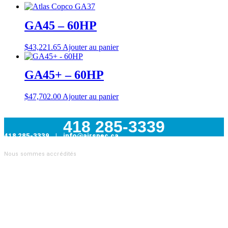
GA45 – 60HP
$
43,221.65
Ajouter au panier
GA45+ – 60HP
$
47,702.00
Ajouter au panier
418 285-3339
418 285-3339 | info@airspec.ca
231, Armand-Bombardier
Nous sommes accrédités
Donnacona (Québec) G3M 1V4
AIRSPEC : VOTRE PARTENAIRE EN SOLUTIONS
INDUSTRIELLES
Nous sommes
distributeur officiel Atlas Copco
et proposons
également des pièces pour toutes les autres marques de
compresseurs. Nous sommes aussi
le distributeur officiel