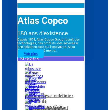
Atlas Copco
150 ans d’existence
Depuis 1873, Atlas Copco Group fournit des
technologies, des produits, des services et
des solutions axés sur l’innovation. Atlas
Copco Group vise à mettre…
Voir plus
BLOGUES
La robustesse redéfinie :
120 ans de
compresseurs d’air
5 innovations qui ont
Les réservoirs d’air