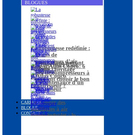
BLOGUES
La robustesse redéfinie :
120 ans de
compresseurs d’air
5 innovations qui ont
Les réservoirs d’air
Blog d’Atlas Copco: 6
mobiles
façonné l’héritage
comprimé
types de compresseurs à
d’Atlas Copco
Comment choisir le bon
piston
La maintenance d’un
compresseur ?
compresseur
Le danger des
CARRIÈRE
BLOGUE
soufflettes à air
CONTACT
Guide complet : la
comprimé
Pourquoi traiter les
sécurité dans la salle des
résidus de l’air
compresseurs
comprimé ?