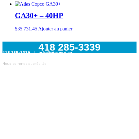
GA30+ – 40HP
$
35,731.45
Ajouter au panier
418 285-3339
418 285-3339 | info@airspec.ca
231, Armand-Bombardier
Nous sommes accrédités
Donnacona (Québec) G3M 1V4
AIRSPEC : VOTRE PARTENAIRE EN SOLUTIONS
INDUSTRIELLES
Nous sommes
distributeur officiel Atlas Copco
et proposons
également des pièces pour toutes les autres marques de
compresseurs. Nous sommes aussi
le distributeur officiel
Topring
, leader canadien des produits pour les réseaux d’air
comprimé.Notre expertise ne s’arrête pas là : nous offrons une
gamme complète de
services industriels
tels que :
Analyse de vibrations
Balancement dynamique