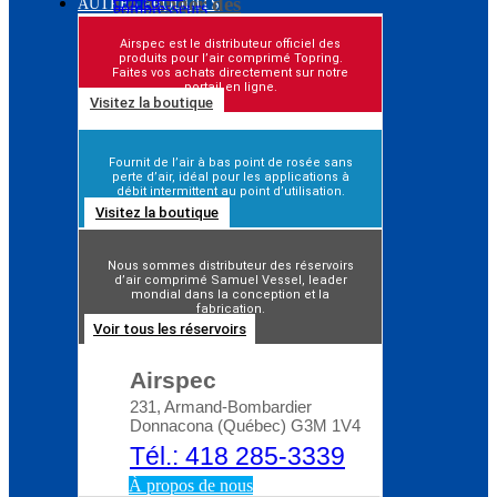
Le danger des
AUTRES PRODUITS
soufflettes à air
Airspec est le distributeur officiel des
Guide complet : la
comprimé
Pourquoi traiter les
produits pour l’air comprimé Topring.
sécurité dans la salle des
Faites vos achats directement sur notre
résidus de l’air
portail en ligne.
compresseurs
comprimé ?
Visitez la boutique
Blog d’Atlas Copco:
Fournit de l’air à bas point de rosée sans
Comment choisir le bon
perte d’air, idéal pour les applications à
compresseur rotatif à
débit intermittent au point d’utilisation.
Visitez la boutique
vis
Nous sommes distributeur des réservoirs
d’air comprimé Samuel Vessel, leader
mondial dans la conception et la
fabrication.
Voir tous les réservoirs
Airspec
231, Armand-Bombardier
Donnacona (Québec) G3M 1V4
Tél.: 418 285-3339
À propos de nous