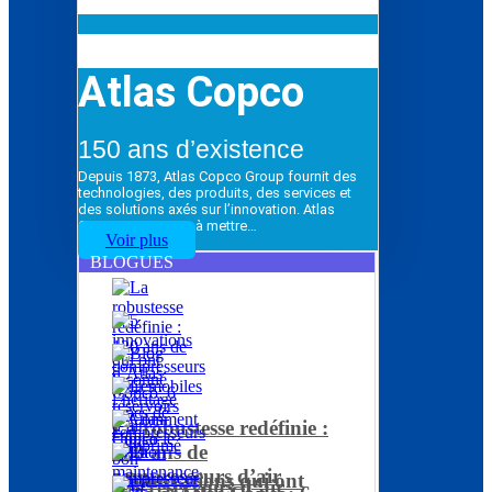
Atlas Copco
150 ans d’existence
Depuis 1873, Atlas Copco Group fournit des
technologies, des produits, des services et
des solutions axés sur l’innovation. Atlas
Copco Group vise à mettre…
Voir plus
BLOGUES
La robustesse redéfinie :
120 ans de
compresseurs d’air
5 innovations qui ont
Les réservoirs d’air