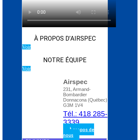
Blog d’Atlas Copco:
Comment choisir le bon
compresseur rotatif à
vis
À PROPOS D’AIRSPEC
Voir
NOTRE ÉQUIPE
Voir
Airspec
231, Armand-
Bombardier
Donnacona (Québec)
G3M 1V4
Tél.: 418 285-
3339
À propos de
nous