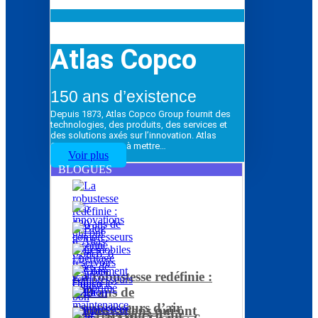
Atlas Copco
150 ans d’existence
Depuis 1873, Atlas Copco Group fournit des
technologies, des produits, des services et
des solutions axés sur l’innovation. Atlas
Copco Group vise à mettre…
Voir plus
BLOGUES
La robustesse redéfinie :
120 ans de
compresseurs d’air
5 innovations qui ont
Les réservoirs d’air