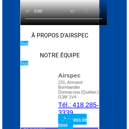
Blog d’Atlas Copco:
Comment choisir le bon
compresseur rotatif à
vis
À PROPOS D’AIRSPEC
Voir
NOTRE ÉQUIPE
Voir
Airspec
231, Armand-
Bombardier
Donnacona (Québec)
G3M 1V4
Tél.: 418 285-
3339
À propos de
nous