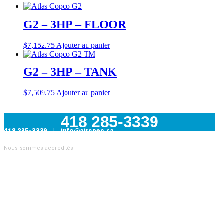
G2 – 3HP – FLOOR
$
7,152.75
Ajouter au panier
G2 – 3HP – TANK
$
7,509.75
Ajouter au panier
418 285-3339
418 285-3339 | info@airspec.ca
231, Armand-Bombardier
Nous sommes accrédités
Donnacona (Québec) G3M 1V4
AIRSPEC : VOTRE PARTENAIRE EN SOLUTIONS
INDUSTRIELLES
Nous sommes
distributeur officiel Atlas Copco
et proposons
également des pièces pour toutes les autres marques de
compresseurs. Nous sommes aussi
le distributeur officiel