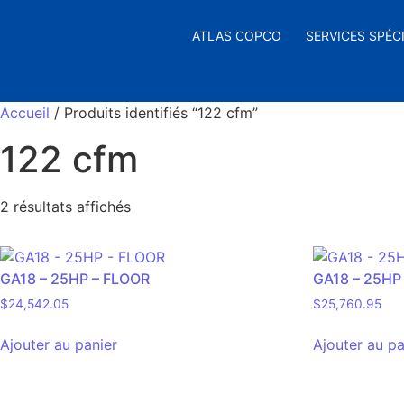
ATLAS COPCO
SERVICES SPÉC
Accueil
/ Produits identifiés “122 cfm”
122 cfm
2 résultats affichés
GA18 – 25HP – FLOOR
GA18 – 25HP
$
24,542.05
$
25,760.95
Ajouter au panier
Ajouter au pa