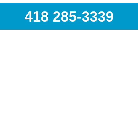
418 285-3339
AIRSPEC : VOTRE PART
Nous sommes
distributeur o
pour toutes les autres marq
officiel Topring
, leader cana
expertise ne s’arrête pas là 
tels que :
Analyse de vibrations
Balancement dynamiqu
Alignement laser
Détection de fuites d’a
Chez Airspec, nous croyons 
employés
. C’est sur cette co