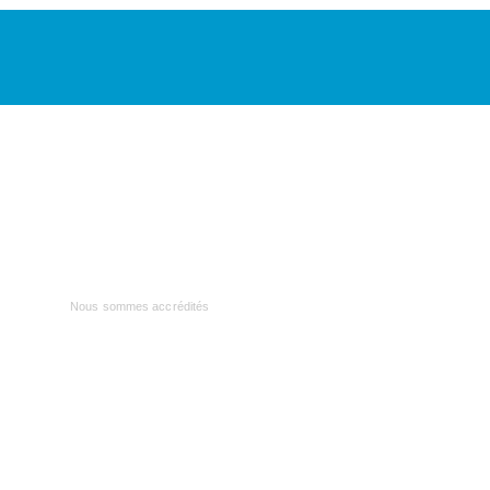
418 285-3339 | info@airspec.ca
231, Armand-Bombardier
Donnacona (Québec) G3M 1V4
Nous sommes accrédités